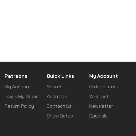
f
a
i
E
t
g
v
i
a
t
e
o
i
n
n
o
t
Patreons
Quick Links
My Account
n
My Account
Search
Order History
s
Track My Order
About Us
Wish List
Return Policy
Contact Us
Newsletter
Show Dates
Specials