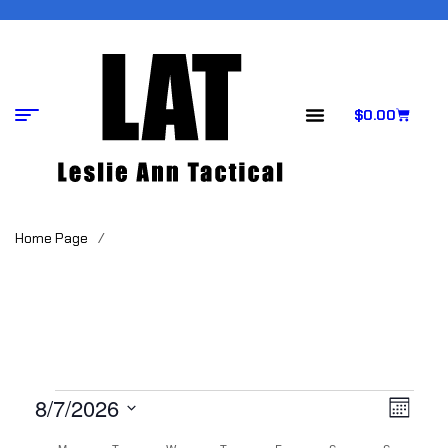
$
0.00
Home Page
/
V
E
8/7/2026
M
S
O